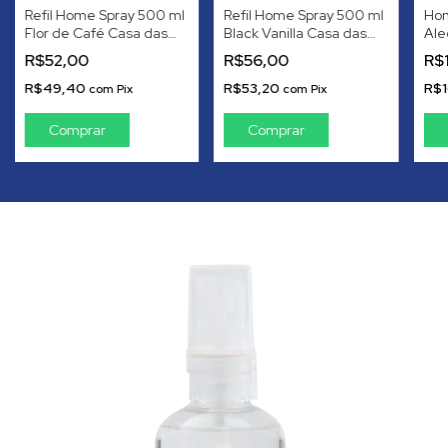
Refil Home Spray 500 ml
Refil Home Spray 500 ml
Hom
Flor de Café Casa das
Black Vanilla Casa das
Ale
Essências Uberlândia
Essências Uberlândia
Cas
R$52,00
R$56,00
R$
Ube
R$49,40
R$53,20
R$1
com
Pix
com
Pix