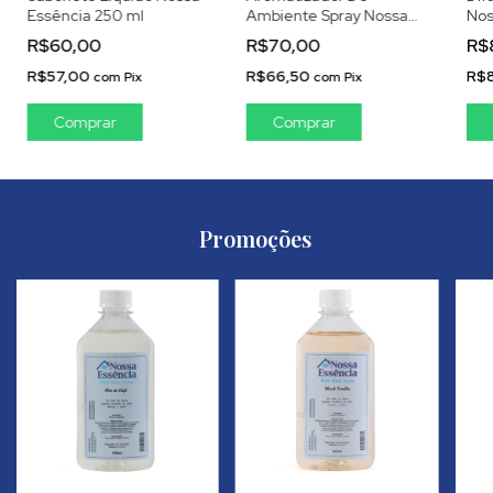
Essência 250 ml
Ambiente Spray Nossa
Nos
Essência 250 ml
R$60,00
R$70,00
R$
R$57,00
R$66,50
R$
com
Pix
com
Pix
Promoções