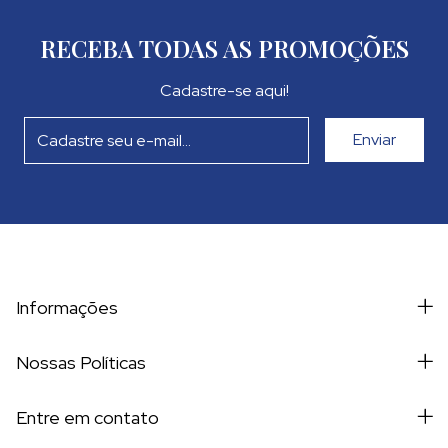
aromatizar sua casa, escritório, carro ou 
qualquer espaço de forma elegante e 
RECEBA TODAS AS PROMOÇÕES
duradoura.
Cadastre-se aqui!
Com concentração de 10% de essência, oferece 
um equilíbrio perfeito entre suavidade e 
fixação, superando as águas perfumadas, que 
normalmente possuem apenas 5%.
Esse diferencial garante maior intensidade e 
permanência da fragrância no ar, sendo 
também uma excelente escolha para empresas 
que investem em marketing olfativo.
Informações
Nossas Políticas
Aroma Bamboo – Inspiração MMartan
Entre em contato