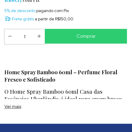
5% de desconto
pagando com Pix
Frete grátis
a partir de
R$150,00
Home Spray Bamboo 60ml – Perfume Floral 
Fresco e Sofisticado
O Home Spray Bamboo 60ml Casa das 
Essências Uberlândia é ideal para quem busca 
praticidade e uma experiência olfativa única em 
Ver mais
qualquer ambiente.
Compacto e versátil, ele foi desenvolvido para 